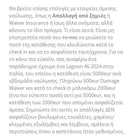
Θα βρείτε επίσης επιλογές με εταιρείες άμεσης
ναύλωσης, όπως η
Απαλλαγή από ζημιές
ή
Waiver Insurance ή ίσως άλλα ονόματα, αλλά
κάνουν το ίδιο πράγμα. Τι είναι αυτά; Είναι μη
επιστρεπτέα ποσά που
το σας
να μειώσετε το
ποσό της κατάθεσης που κλειδώνεται κατά το
check in και να το ασφαλίσετε ταυτόχρονα. Για να
το κάνω πιο εύκολο, σας αναφέρω ένα
παράδειγμα: έχουμε ένα Lagoon 46 2024 στην
Ιταλία, του οποίου η κατάθεση είναι 5000eur ανά
εβδομάδα ναύλωσης. Πληρώνω 500eur Damage
Waiver και κατά το check in μπλοκάρω 2000eur
(ένα πιο εύπεπτο ποσό) αντί για 5000eur, και η
κατάθεση των 2000eur που απομένει ασφαλίζεται
άμεσα. Σημειώστε ότι αυτές οι απαλλαγές ΔΕΝ
ασφαλίζουν βουλωμένες τουαλέτες, χαμένες/
κλεμμένες εξωλέμβιες και λέμβους, αμέλεια ή
περιπτώσεις όπου ο καπετάνιος ήταν μεθυσμένος.