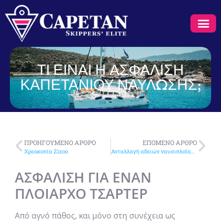
ΤΙ ΕΊΝΑΙ Η ΑΣΦΆΛΙΣΗ
ΚΑΠΕΤΆΝΙΟΥ ΝΑΎΛΩΣΗΣ;
ΠΡΟΗΓΟΎΜΕΝΟ ΆΡΘΡΟ
ΕΠΌΜΕΝΟ ΆΡΘΡΟ
Χρεοκοπία Zizoo
Ανταλλαγή αδειών ναυσιπλοΐας ICC στη Ρουμανία
ΑΣΦΆΛΙΣΗ ΓΙΑ ΈΝΑΝ
ΠΛΟΊΑΡΧΟ ΤΣΆΡΤΕΡ
Από αγνό πάθος, και μόνο στη συνέχεια ως