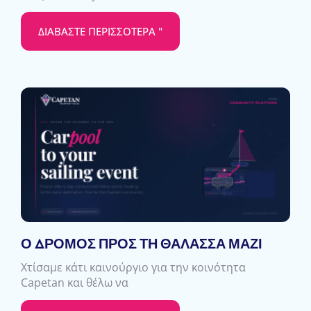
ΔΙΑΒΆΣΤΕ ΠΕΡΙΣΣΌΤΕΡΑ "
Ο ΔΡΌΜΟΣ ΠΡΟΣ ΤΗ ΘΆΛΑΣΣΑ ΜΑΖΊ
Χτίσαμε κάτι καινούργιο για την κοινότητα
Capetan και θέλω να