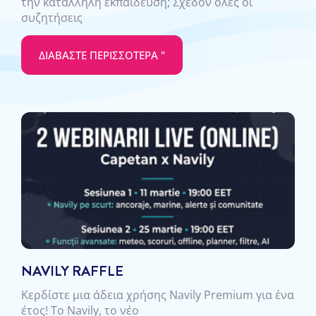
την κατάλληλη εκπαίδευση; Σχεδόν όλες οι
συζητήσεις
ΔΙΑΒΆΣΤΕ ΠΕΡΙΣΣΌΤΕΡΑ "
NAVILY RAFFLE
Κερδίστε μια άδεια χρήσης Navily Premium για ένα
έτος! Το Navily, το νέο