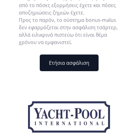
από το πόσες εξορμήσεις έχετε και πόσες
αποζημιώσεις ζημιών έχετε.
Προς το παρόν, το σύστημα bonus-malus
δεν εφαρμόζεται στην ασφάλιση τσάρτερ,
αλλά ειλικρινά πιστεύω ότι είναι θέμα
χρόνου να εμφανιστεί.
Ετήσια ασφάλιση