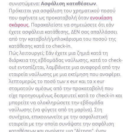
συνιστώμενα:
Ασφάλιση καταθέσεων
.
Πρόκειται για ασφάλιση του χρηματικού ποσού
που αφήνετε ως προκαταβολή όταν
ενοικίαση
σκάφους
. Παρακαλείστε να σημειώσετε ότι εάν
έχετε ασφάλεια κατάθεσης, ΔΕΝ σας απαλλάσσει
από την καταβολή/μπλοκάρισμα του ποσού της
κατάθεσης κατά το check-in.
Πώς λειτουργεί; Εάν έχετε μια ζημιά κατά τη
διάρκεια της εβδομάδας ναύλωσης, κατά το check-
out εντοπίζεται, λαμβάνετε μια αναφορά από την
εταιρεία ναύλωσης με μια εκτίμηση που αναφέρει
λεπτομερώς το ποσό των x eur και τα x eur
σταματούν αμέσως από την προκαταβολή που
είχε προηγουμένως δεσμευτεί κατά το check-in και
μπορείτε να ολοκληρώσετε την εβδομάδα
ναύλωσης (να φύγετε από τη μαρίνα). Στη
συνέχεια, επικοινωνείτε με την ασφαλιστική
εταιρεία με την οποία συνάψατε την ασφάλιση
καταθέσεων και ανοίγετε μια "Αίτηση", έναν