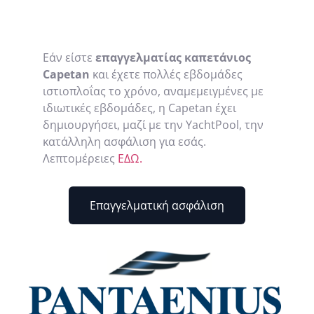
Εάν είστε
επαγγελματίας καπετάνιος
Capetan
και έχετε πολλές εβδομάδες
ιστιοπλοΐας το χρόνο, αναμεμειγμένες με
ιδιωτικές εβδομάδες, η Capetan έχει
δημιουργήσει, μαζί με την YachtPool, την
κατάλληλη ασφάλιση για εσάς.
Λεπτομέρειες
ΕΔΩ.
Επαγγελματική ασφάλιση