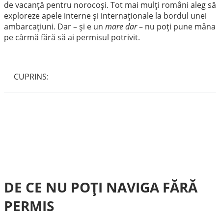
de vacanță pentru norocoși. Tot mai mulți români aleg să
exploreze apele interne și internaționale la bordul unei
ambarcațiuni. Dar – și e un
mare dar
– nu poți pune mâna
pe cârmă fără să ai permisul potrivit.
CUPRINS:
DE CE NU POȚI NAVIGA FĂRĂ
PERMIS