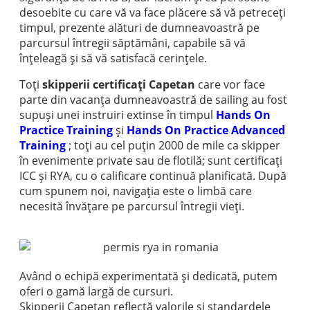
desoebite cu care vă va face plăcere să vă petreceți
timpul, prezente alături de dumneavoastră pe
parcursul întregii săptămâni, capabile să vă
înțeleagă și să vă satisfacă cerințele.
Toți
skipperii certificați Capetan
care vor face
parte din vacanța dumneavoastră de sailing au fost
supuși unei instruiri extinse în timpul
Hands On
Practice Training
și
Hands On Practice Advanced
Training
; toți au cel puțin 2000 de mile ca skipper
în evenimente private sau de flotilă; sunt certificați
ICC și RYA, cu o calificare continuă planificată. După
cum spunem noi, navigația este o limbă care
necesită învățare pe parcursul întregii vieți.
Având o echipă experimentată și dedicată, putem
oferi o gamă largă de cursuri.
Skipperii Capetan reflectă valorile și standardele