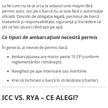
La fel cum nu te-ai urca la volanul unei mașini fără
permis auto, nici pe o barcă nu ai voie fără o autorizație
oficială. Dincolo de obligația legală, permisul de barcă
înseamnă și responsabilitate, siguranță și încredere că
știi ce faci atunci când ești pe apă.
Ce tipuri de ambarcațiuni necesită permis
În general, ai nevoie de permis dacă:
Ambarcațiunea are motor peste 15 CP (conform
reglementărilor românești).
Navighezi pe ape interioare sau maritime.
Vrei să închiriezi o barcă în străinătate (charter).
ICC VS. RYA – CE ALEGI?