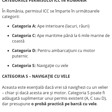
CATEGORIILE PERMISULUI ICC ÎN ROMÂNIA
În România, permisul ICC se împarte în următoarele
categorii:
Categoria A:
Ape interioare (lacuri, râuri)
Categoria C:
Ape maritime până la 6 mile marine de
coastă
Categoria D:
Pentru ambarcațiuni cu motor
puternic
Categoria S:
Navigație cu vele
CATEGORIA S – NAVIGAȚIE CU VELE
Aceasta este esențială dacă vrei să navighezi cu un velier
– chiar și dacă acesta are și motor. Categoria S poate fi
adăugată suplimentar unui permis existent (A, C sau D),
dar presupune
o probă practică pe barcă cu vele
.