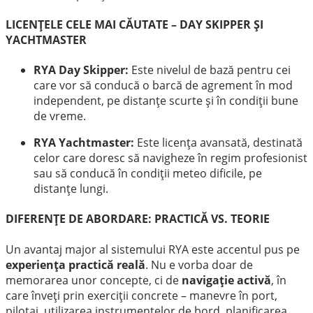
LICENȚELE CELE MAI CĂUTATE – DAY SKIPPER ȘI
YACHTMASTER
RYA Day Skipper:
Este nivelul de bază pentru cei
care vor să conducă o barcă de agrement în mod
independent, pe distanțe scurte și în condiții bune
de vreme.
RYA Yachtmaster:
Este licența avansată, destinată
celor care doresc să navigheze în regim profesionist
sau să conducă în condiții meteo dificile, pe
distanțe lungi.
DIFERENȚE DE ABORDARE: PRACTICĂ VS. TEORIE
Un avantaj major al sistemului RYA este accentul pus pe
experiența practică reală
. Nu e vorba doar de
memorarea unor concepte, ci de
navigație activă
, în
care înveți prin exerciții concrete – manevre în port,
pilotaj, utilizarea instrumentelor de bord, planificarea