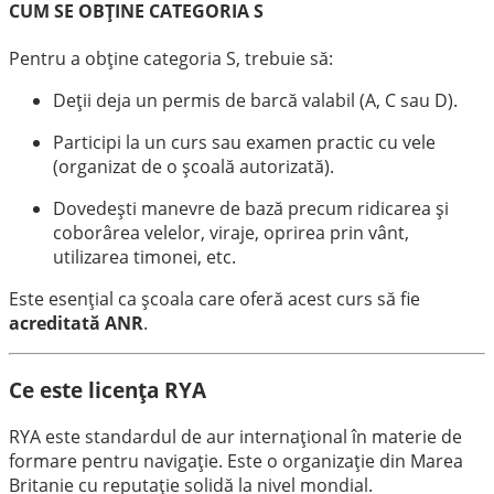
CUM SE OBȚINE CATEGORIA S
Pentru a obține categoria S, trebuie să:
Deții deja un permis de barcă valabil (A, C sau D).
Participi la un curs sau examen practic cu vele
(organizat de o școală autorizată).
Dovedești manevre de bază precum ridicarea și
coborârea velelor, viraje, oprirea prin vânt,
utilizarea timonei, etc.
Este esențial ca școala care oferă acest curs să fie
acreditată ANR
.
Ce este licența RYA
RYA este standardul de aur internațional în materie de
formare pentru navigație. Este o organizație din Marea
Britanie cu reputație solidă la nivel mondial.