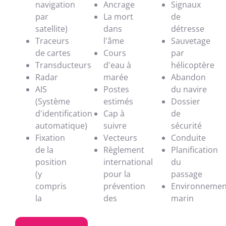
navigation
Ancrage
Signaux
par
La mort
de
satellite)
dans
détresse
Traceurs
l'âme
Sauvetage
de cartes
Cours
par
Transducteurs
d'eau à
hélicoptère
Radar
marée
Abandon
AIS
Postes
du navire
(Système
estimés
Dossier
d'identification
Cap à
de
automatique)
suivre
sécurité
Fixation
Vecteurs
Conduite
de la
Règlement
Planification
position
international
du
(y
pour la
passage
compris
prévention
Environnemen
la
des
marin