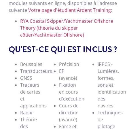
modules suivants en ligne, disponibles à l'adresse
suivante
Votre page d'étudiant Ardent Training
:
RYA Coastal Skipper/Yachtmaster Offshore
Theory (théorie du skipper
côtier/Yachtmaster Offshore)
QU'EST-CE QUI EST INCLUS ?
Boussoles
Précision
IRPCS -
Transducteurs
EP
Lumières,
GNSS
(avancé)
formes,
Traceurs
Fixation
sons et
de cartes
en cours
identification
et
d'exécution
des
applications
Cours de
navires
Radar
direction
Techniques
Théorie
(avancé)
de
des
Force et
pilotage