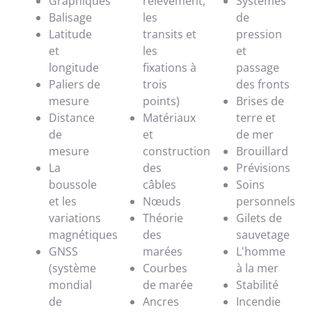
Graphiques
relèvement,
Systèmes
Balisage
les
de
Latitude
transits et
pression
et
les
et
longitude
fixations à
passage
Paliers de
trois
des fronts
mesure
points)
Brises de
Distance
Matériaux
terre et
de
et
de mer
mesure
construction
Brouillard
La
des
Prévisions
boussole
câbles
Soins
et les
Nœuds
personnels
variations
Théorie
Gilets de
magnétiques
des
sauvetage
GNSS
marées
L'homme
(système
Courbes
à la mer
mondial
de marée
Stabilité
de
Ancres
Incendie