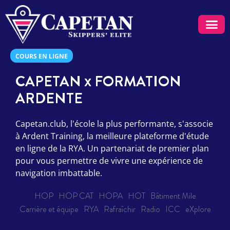
COURS P
PERMIS DE SK
COURS EN LIGN
NAVIGUER À L
RESSOURCE
COURS EN LIGNE
CAPETAN
FORMATION
X
ARDENTE
Capetan.club, l'école la plus performante, s'associe
à Ardent Training, la meilleure plateforme d'étude
en ligne de la RYA. Un partenariat de premier plan
pour vous permettre de vivre une expérience de
navigation imbattable.
HOP
HOP CAT
HOPA
HOT
Bâtiment Mile
Carrière et équipe
RYA
Rafraîchir
Radio
ICC
eXplore