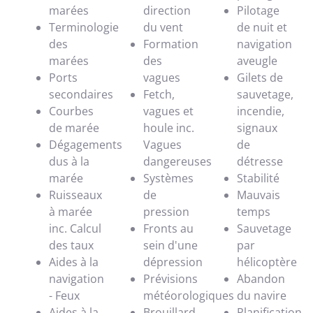
marées
direction
Pilotage
Terminologie
du vent
de nuit et
des
Formation
navigation
marées
des
aveugle
Ports
vagues
Gilets de
secondaires
Fetch,
sauvetage,
Courbes
vagues et
incendie,
de marée
houle inc.
signaux
Dégagements
Vagues
de
dus à la
dangereuses
détresse
marée
Systèmes
Stabilité
Ruisseaux
de
Mauvais
à marée
pression
temps
inc. Calcul
Fronts au
Sauvetage
des taux
sein d'une
par
Aides à la
dépression
hélicoptère
navigation
Prévisions
Abandon
- Feux
météorologiques
du navire
Aides à la
Brouillard
Planification