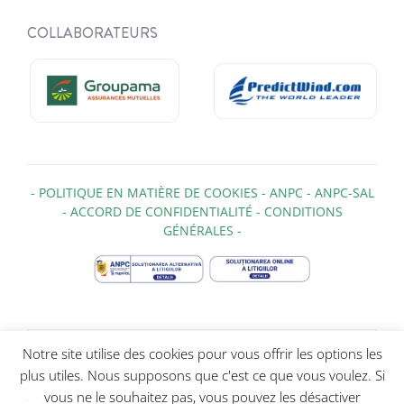
COLLABORATEURS
-
POLITIQUE EN MATIÈRE DE COOKIES
-
ANPC
-
ANPC-SAL
-
ACCORD DE CONFIDENTIALITÉ
-
CONDITIONS
GÉNÉRALES
-
Notre site utilise des cookies pour vous offrir les options les
Capetan 2010-2026 - Tous droits réservés - Capetan ® est
plus utiles. Nous supposons que c'est ce que vous voulez. Si
une marque déposée sous Sail Armada SRL / CUI
RO43792745 / J40/3275/2021 - Calea Vitan 119
vous ne le souhaitez pas, vous pouvez les désactiver