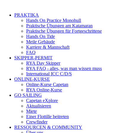
PRAKTIKA
Hands On Practice Monohull
Praktische Übungen am Katamaran
Praktische Übungen für Fortgeschrittene
Hands On Tide
Meile Gebäude
Karriere & Mannschaft
FAQ
SKIPPER-PERMIT
RYA Day Skipper
RYA FAQ - alles, was man wissen muss
International ICC C/D/S
ONLINE-KURSE
Online-Kurse Capetan
RYA Online-Kurse
GO SAILING
Capetan eXplore
Aktualisieren
Miete
Einer Flottille beitreten
Crewfinder
RESSOURCEN & COMMUNITY
Über uns