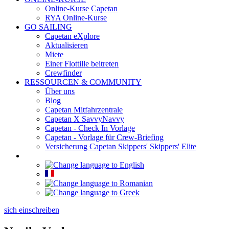
Online-Kurse Capetan
RYA Online-Kurse
GO SAILING
Capetan eXplore
Aktualisieren
Miete
Einer Flottille beitreten
Crewfinder
RESSOURCEN & COMMUNITY
Über uns
Blog
Capetan Mitfahrzentrale
Capetan X SavvyNavvy
Capetan - Check In Vorlage
Capetan - Vorlage für Crew-Briefing
Versicherung Capetan Skippers' Skippers' Elite
sich einschreiben